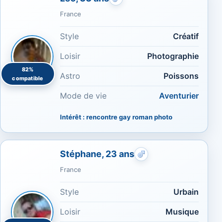
Rencontres gays : Mince
France
Style
Créatif
Loisir
Photographie
82%
Astro
Poissons
compatible
Mode de vie
Aventurier
Intérêt : rencontre gay roman photo
Stéphane, 23 ans
Rencontres gays : Mu
France
Style
Urbain
Loisir
Musique