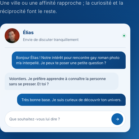
Une ville ou une affinité rapproche ; la curiosité et la
réciprocité font le reste.
Élias
Envie de discuter tranquillement
Bonjour Élias ! Notre intérêt pour rencontre gay roman photo
m’a interpellé. Je peux te poser une petite question ?
Volontiers. Je préfère apprendre à connaître la personne
sans se presser. Et toi ?
Très bonne base. Je suis curieux de découvrir ton univers.
Que souhaitez-vous lui dire ?
→