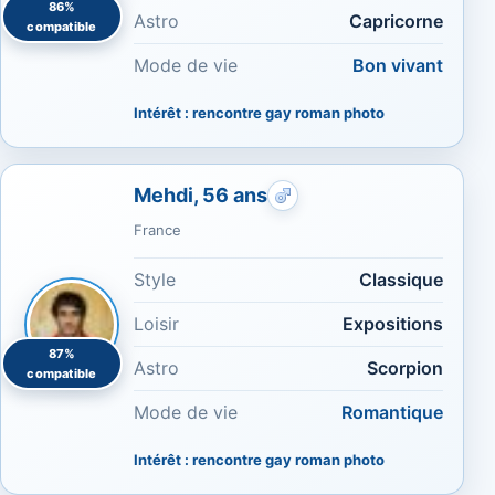
86%
Astro
Capricorne
compatible
Mode de vie
Bon vivant
Intérêt : rencontre gay roman photo
Mehdi, 56 ans
Rencontres gays : Costa
France
Style
Classique
Loisir
Expositions
87%
Astro
Scorpion
compatible
Mode de vie
Romantique
Intérêt : rencontre gay roman photo