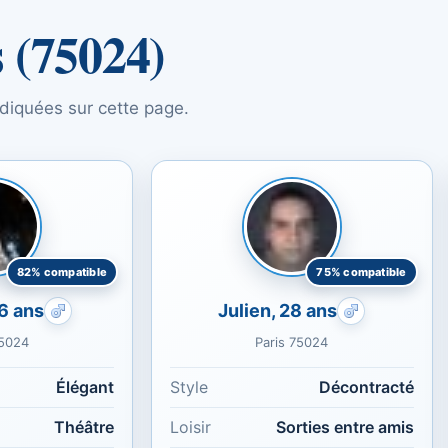
s (75024)
indiquées sur cette page.
82% compatible
75% compatible
56 ans
Julien, 28 ans
Rencontres gays : Harmonieuse
Rencontres g
75024
Paris 75024
Élégant
Style
Décontracté
Théâtre
Loisir
Sorties entre amis