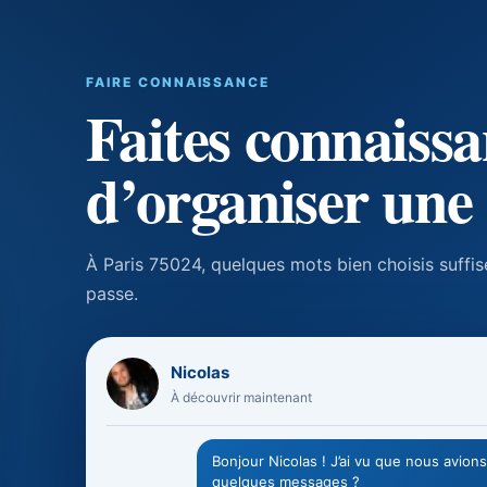
FAIRE CONNAISSANCE
Faites connaiss
d’organiser une
À Paris 75024, quelques mots bien choisis suffise
passe.
Nicolas
À découvrir maintenant
Bonjour Nicolas ! J’ai vu que nous avi
quelques messages ?