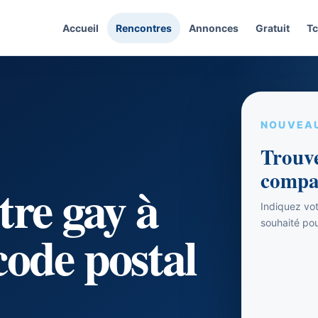
Accueil
Rencontres
Annonces
Gratuit
Tc
NOUVEA
Trouve
compa
tre gay à
Indiquez votr
souhaité po
code postal