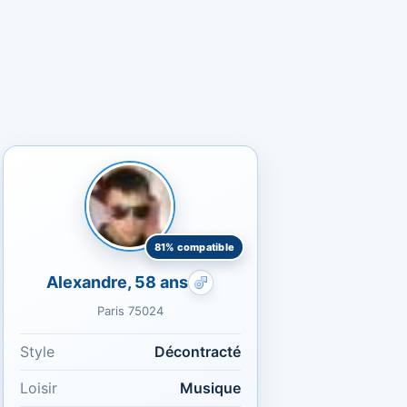
81% compatible
Alexandre, 58 ans
ays : Naturelle
Rencontres gays : Musique
Paris 75024
Style
Décontracté
Loisir
Musique