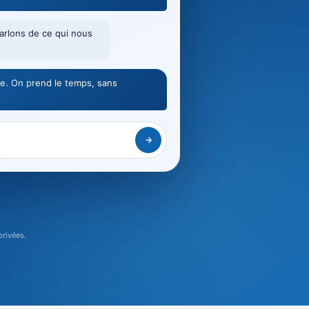
Parlons de ce qui nous
de. On prend le temps, sans
→
privées.