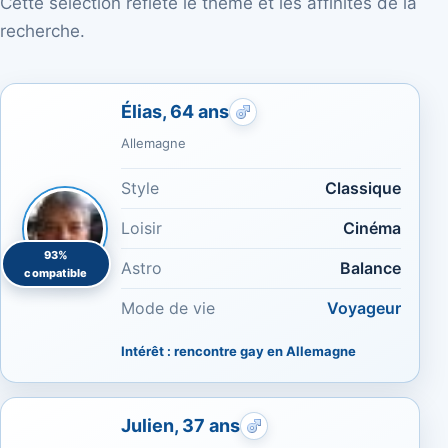
Cette sélection reflète le thème et les affinités de la
recherche.
Élias, 64 ans
Rencontres gays : Mince
Allemagne
Style
Classique
Loisir
Cinéma
93%
Astro
Balance
compatible
Mode de vie
Voyageur
Intérêt : rencontre gay en Allemagne
Julien, 37 ans
Rencontres gays : Bouc